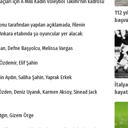
çları için A Milli Kadın Voleybol Takımı'nın kadrosu
112 yı
başvu
nu tarafından yapılan açıklamada, Filenin
 Ankara etabında şu oyuncular yer alacak:
can, Defne Başyolcu, Melissa Vargas
Özdemir, Elif Şahin
in Aydın, Saliha Şahin, Yaprak Erkek
İtaly
zden, Deniz Uyanık, Karmen Aksoy, Sinead Jack
hayat
atgın, Gizem Örge