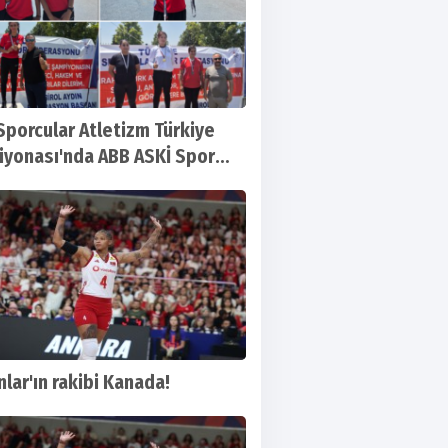
Sporcular Atletizm Türkiye
yonası'nda ABB ASKİ Spor
!
nlar'ın rakibi Kanada!