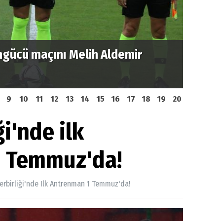
ngücü maçını Melih Aldemir
Beyaz 
depla
9
10
11
12
13
14
15
16
17
18
19
20
i'nde ilk
1 Temmuz'da!
erbirliği'nde Ilk Antrenman 1 Temmuz'da!