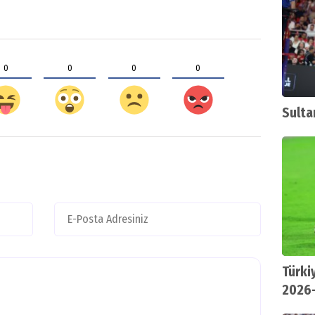
0
0
0
0
Sulta
Türki
2026
Lig'd