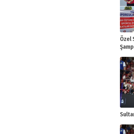
Özel 
Şampi
farkı
Sulta