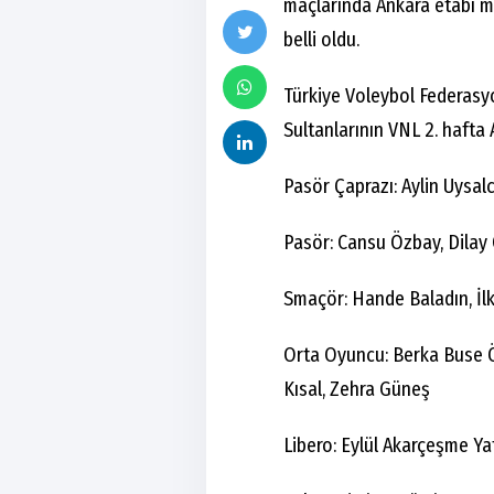
maçlarında Ankara etabı ma
belli oldu.
Türkiye Voleybol Federasyo
Sultanlarının VNL 2. hafta
Pasör Çaprazı: Aylin Uysal
Pasör: Cansu Özbay, Dilay 
Smaçör: Hande Baladın, İlk
Orta Oyuncu: Berka Buse Ö
Kısal, Zehra Güneş
Libero: Eylül Akarçeşme Y