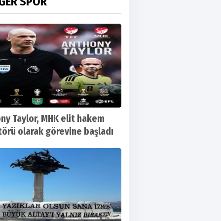
İĞER SPOR
ny Taylor, MHK elit hakem
törü olarak görevine başladı