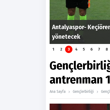
Antalyaspor- Keçiöre
 yaşandı...
yönetecek
1
2
3
4
5
6
7
8
Gençlerbirliğ
antrenman 
Ana Sayfa
Gençlerbirliği
Gençl