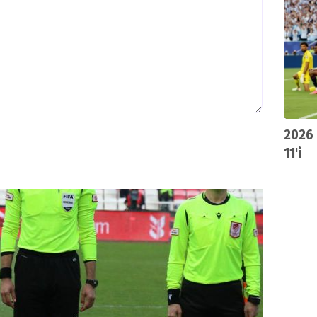
kurall
2026 
11'i