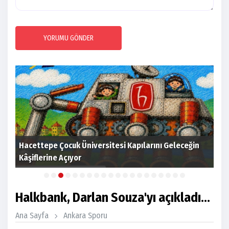
YORUMU GÖNDER
gi
Hacettepe Çocuk Üniversitesi Kapılarını Geleceğin
Tür
Kâşiflerine Açıyor
sez
Halkbank, Darlan Souza'yı açıkladı...
Ana Sayfa
Ankara Sporu