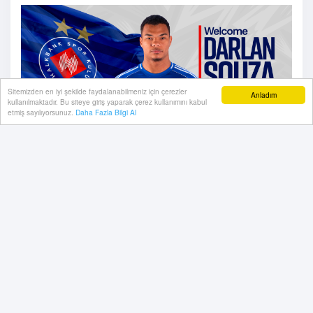
Sitemizden en iyi şekilde faydalanabilmeniz için çerezler
Anladım
kullanılmaktadır. Bu siteye giriş yaparak çerez kullanımını kabul
etmiş sayılıyorsunuz.
Daha Fazla Bilgi Al
16 Haziran, 2026, Salı 14:28
Hoş Geldin Darlan Souza
Halkbank Erkek Voleybol Takımımız, yeni sezon
kadro planlaması kapsamında Brezilyalı pasör