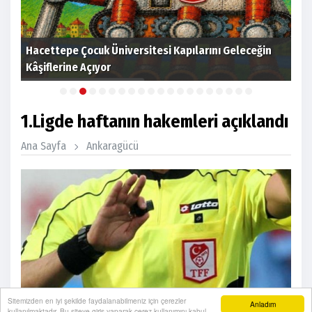
gi
Hacettepe Çocuk Üniversitesi Kapılarını Geleceğin
Tür
Kâşiflerine Açıyor
sez
1.Ligde haftanın hakemleri açıklandı
Ana Sayfa
Ankaragücü
Sitemizden en iyi şekilde faydalanabilmeniz için çerezler
Anladım
kullanılmaktadır. Bu siteye giriş yaparak çerez kullanımını kabul