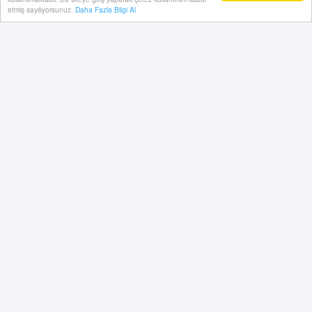
etmiş sayılıyorsunuz.
Daha Fazla Bilgi Al
06 Kasım, 2024, Çarşamba 18:38
8 Kasım Cuma:
20.00 Central Hospital Ümraniyespor-Alagöz Holding
Iğdır FK: Gürcan Hasova
20.00 MKE Ankaragücü-Esenler Erokspor: Yiğit Arslan