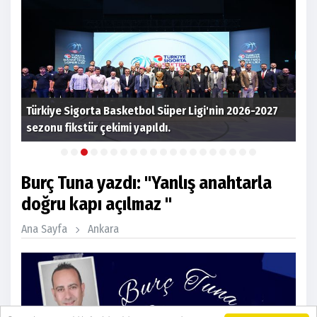
n
Türkiye Sigorta Basketbol Süper Ligi'nin 2026-2027
202
sezonu fikstür çekimi yapıldı.
Ank
Burç Tuna yazdı: "Yanlış anahtarla
doğru kapı açılmaz "
Ana Sayfa
Ankara