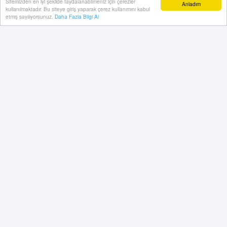
Sitemizden en iyi şekilde faydalanabilmeniz için çerezler
Anladım
kullanılmaktadır. Bu siteye giriş yaparak çerez kullanımını kabul
etmiş sayılıyorsunuz.
Daha Fazla Bilgi Al
14 Haziran, 2026, Pazar 23:01
Sporanki yazarlarından Burç Tuna, Milli Takımımızı
değerlenridi...
İşte o yazısı:
İlgili Makale