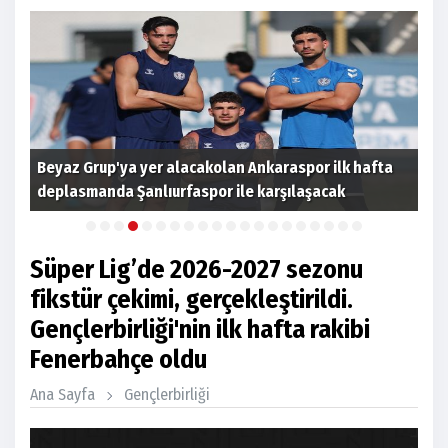
Beyaz Grup'ya yer alacakolan Ankaraspor ilk hafta
Eti
deplasmanda Şanlıurfaspor ile karşılaşacak
açı
Süper Lig’de 2026-2027 sezonu
fikstür çekimi, gerçekleştirildi.
Gençlerbirliği'nin ilk hafta rakibi
Fenerbahçe oldu
Ana Sayfa
Gençlerbirliği