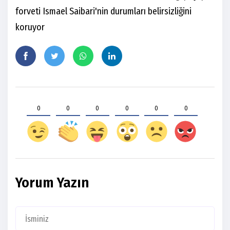
forveti Ismael Saibari'nin durumları belirsizliğini
koruyor
0
0
0
0
0
0
Yorum Yazın