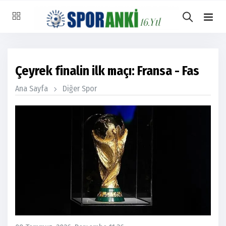
Çeyrek finalin ilk maçı: Fransa - Fas
Ana Sayfa
Diğer Spor