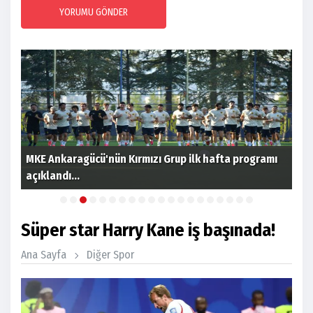
YORUMU GÖNDER
MKE Ankaragücü'nün Kırmızı Grup ilk hafta programı
açıklandı...
Gen
Süper star Harry Kane iş başınada!
Ana Sayfa
Diğer Spor