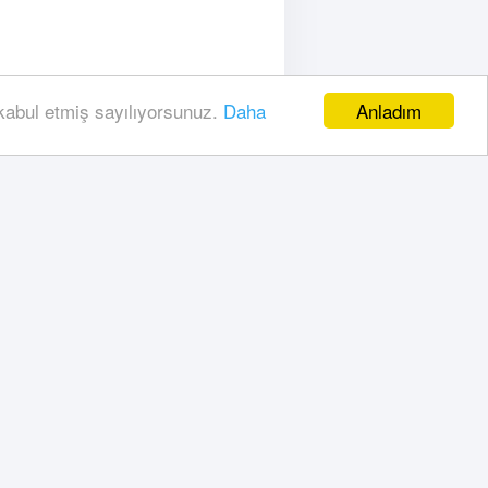
Anladım
 kabul etmiş sayılıyorsunuz.
Daha