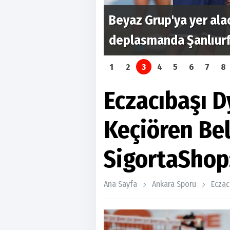
lih Aldemir
Beyaz Grup'ya yer ala
deplasmanda Şanlıurfa
1
2
3
4
5
6
7
8
Eczacıbaşı D
Keçiören Be
SigortaShop
Ana Sayfa
Ankara Sporu
Eczac