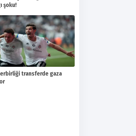
ı şoku!
sgutspor-Karşıyaka maçının günü ve saati
ndı
erbirliği transferde gaza
or