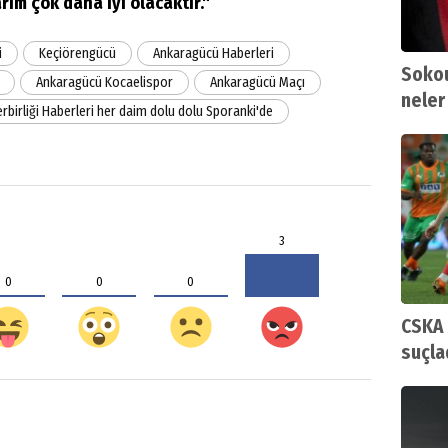
ım çok daha iyi olacaktır."
i
Keçiörengücü
Ankaragücü Haberleri
Sokou
Ankaragücü Kocaelispor
Ankaragücü Maçı
neler
rbirliği Haberleri her daim dolu dolu Sporanki'de
3
0
0
0
CSKA 
suçla