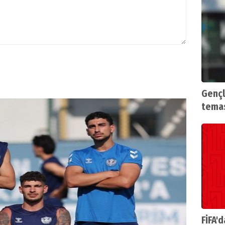
Gençl
tema
FİFA'