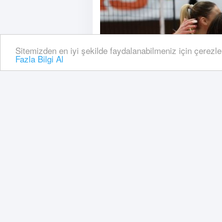
Sitemizden en iyi şekilde faydalanabilmeniz için çerezle
Fazla Bilgi Al
16 Kasım, 2024, Cumartesi 20:14
Eczacıbaşı Dynavit, karşıl
hücum organizasyonuyla ra