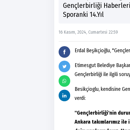
Gençlerbirliği Haberler
Sporanki 14.Yıl
16 Kasım, 2024, Cumartesi 22:59
Erdal Beşikçioğlu, "Gençler
Etimesgut Belediye Başkanı
Gençlerbirliği ile ilgili soru
Besikçioglu, kendisine Gençl
verdi:
"Gençlerbirliği'nin duru
Ankara takımlarımız ile i