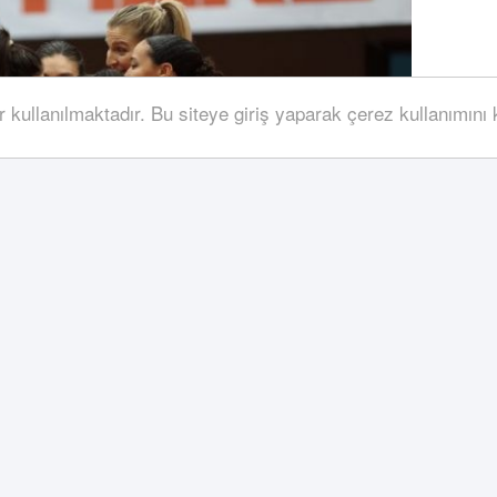
r kullanılmaktadır. Bu siteye giriş yaparak çerez kullanımını
aşmanın başından sonuna kadar etkili servisleri ve
kibi üzerindeki üstünlüğü korudu ve karşılaşmayı,