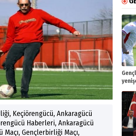
GE
Gençl
yeni
liği, Keçiörengücü, Ankaragücü
örengücü Haberleri, Ankaragücü
 Maçı, Gençlerbirliği Maçı,