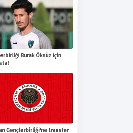
erbirliği Burak Öksüz için
sta!
dan Gençlerbirliği'ne transfer