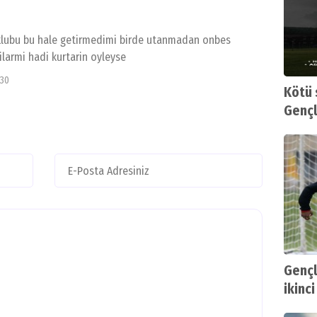
 klubu bu hale getirmedimi birde utanmadan onbes
larmi hadi kurtarin oyleyse
:30
Kötü 
Gençle
kaybe
Gençl
ikinci