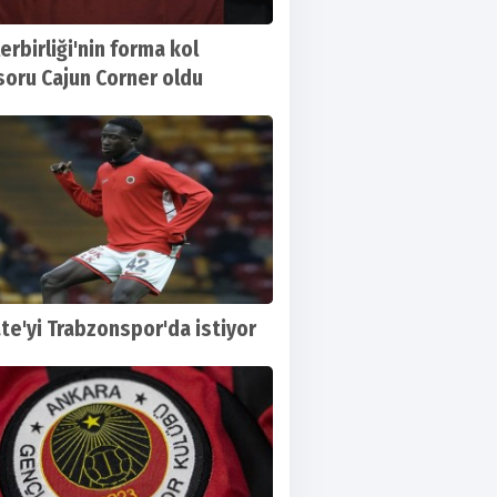
erbirliği'nin forma kol
oru Cajun Corner oldu
te'yi Trabzonspor'da istiyor