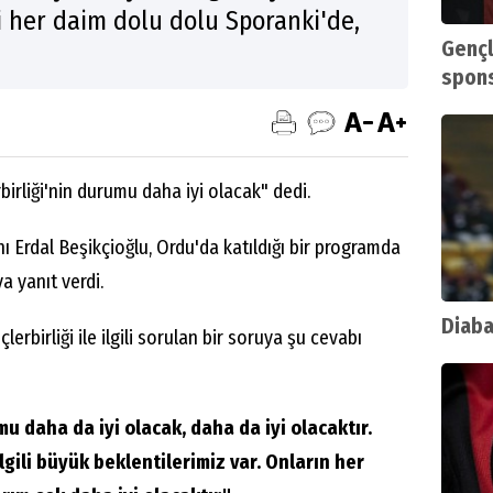
i her daim dolu dolu Sporanki'de,
Gençl
spons
birliği'nin durumu daha iyi olacak" dedi.
 Erdal Beşikçioğlu, Ordu'da katıldığı bir programda
ya yanıt verdi.
Diaba
erbirliği ile ilgili sorulan bir soruya şu cevabı
mu daha da iyi olacak, daha da iyi olacaktır.
lgili büyük beklentilerimiz var. Onların her