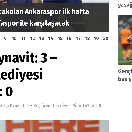
yasağ
cakolan Ankaraspor ilk hafta
Etime
spor ile karşılaşacak
açıkla
9
10
11
12
13
14
15
16
17
18
19
20
ynavit: 3 –
lediyesi
Gençl
basıy
: 0
ıbaşı Dynavit: 3 – Keçiören Belediyesi SigortaShop: 0