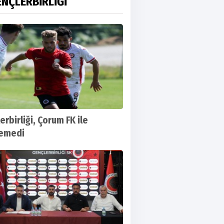
NÇLERBİRLİĞİ
erbirliği, Çorum FK ile
şemedi