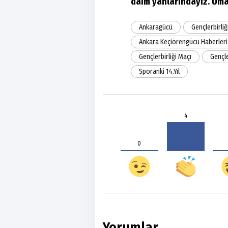
daim yanlarındayız. Umar
Ankaragücü
Gençlerbirliğ
Ankara Keçiörengücü Haberleri
Gençlerbirliği Maçı
Gençle
Sporanki 14.Yıl
4
0
Yorumlar