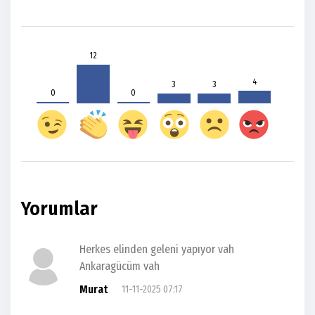
12
4
3
3
0
0
Yorumlar
Herkes elinden geleni yapıyor vah
Ankaragücüm vah
Murat
11-11-2025 07:17