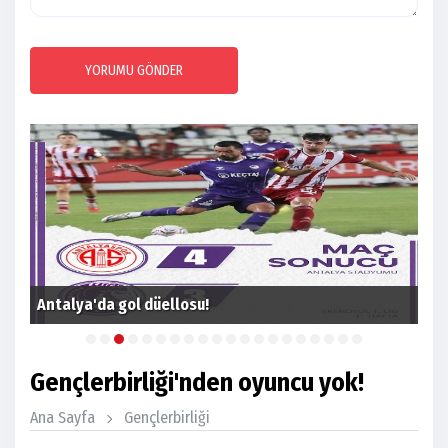
YORUMU GÖNDER
Ant
Antalya'da gol düellosu!
ka
Gençlerbirliği'nden oyuncu yok!
Ana Sayfa
Gençlerbirliği