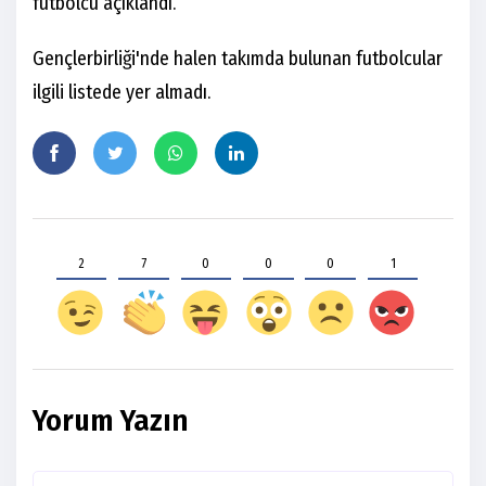
futbolcu açıklandı.
Gençlerbirliği'nde halen takımda bulunan futbolcular
ilgili listede yer almadı.
2
7
0
0
0
1
Yorum Yazın