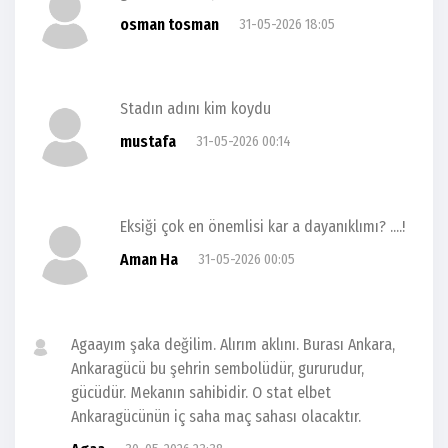
osman tosman
31-05-2026 18:05
Stadın adını kim koydu
mustafa
31-05-2026 00:14
Eksiği çok en önemlisi kar a dayanıklımı? ....!
Aman Ha
31-05-2026 00:05
Agaayım şaka değilim. Alırım aklını. Burası Ankara,
Ankaragücü bu şehrin sembolüdür, gururudur,
gücüdür. Mekanın sahibidir. O stat elbet
Ankaragücünün iç saha maç sahası olacaktır.