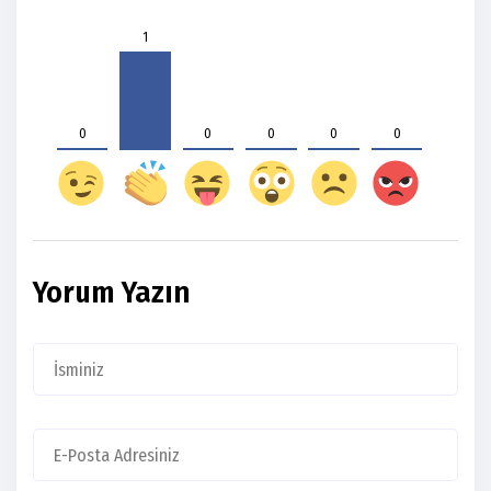
1
0
0
0
0
0
Yorum Yazın