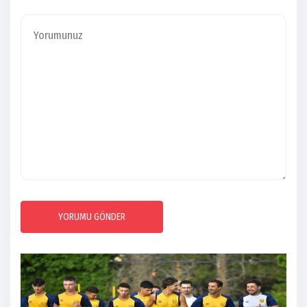
YORUMU GÖNDER