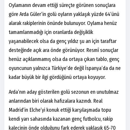
Oylamanın devam ettiği süreçte görünen sonuçlara
göre Arda Güler’in golü oyların yaklaşık yüzde 64’ünü
alarak rakiplerinin önünde bulunuyor. Oylama henüz
tamamlanmadığı için oranlarda değişiklik
yaşanabilecek olsa da genç yıldız şu an için taraftar
desteğinde açık ara önde görünüyor. Resmî sonuçlar
henüz açıklanmamış olsa da ortaya çıkan tablo, genç
oyuncunun yalnızca Türkiye’de değil İspanya’da da ne
kadar büyük bir ilgi gördüğünü ortaya koyuyor.
Arda’nın aday gösterilen golü sezonun en unutulmaz
anlarından biri olarak hafızalara kazındı. Real
Madrid’in Elche’yi konuk ettiği karşılaşmada topu
kendi yarı sahasında kazanan genç futbolcu, rakip
kalecinin önde olduğunu fark ederek yaklaşık 65-70