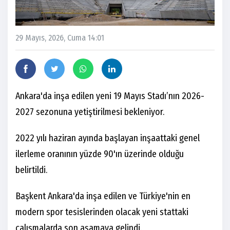
29 Mayıs, 2026, Cuma 14:01
Ankara'da inşa edilen yeni 19 Mayıs Stadı’nın 2026-
2027 sezonuna yetiştirilmesi bekleniyor.
2022 yılı haziran ayında başlayan inşaattaki genel
ilerleme oranının yüzde 90'ın üzerinde olduğu
belirtildi.
Başkent Ankara'da inşa edilen ve Türkiye'nin en
modern spor tesislerinden olacak yeni stattaki
çalışmalarda son aşamaya gelindi.