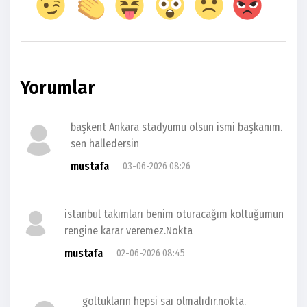
Yorumlar
başkent Ankara stadyumu olsun ismi başkanım.
sen halledersin
mustafa
03-06-2026 08:26
istanbul takımları benim oturacağım koltuğumun
rengine karar veremez.Nokta
mustafa
02-06-2026 08:45
goltukların hepsi saı olmalıdır.nokta.