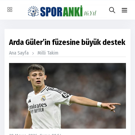
Arda Güler’in füzesine büyük destek
Ana Sayfa
Milli Takim