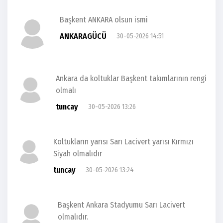
Başkent ANKARA olsun ismi
ANKARAGÜCÜ
30-05-2026 14:51
Ankara da koltuklar Başkent takımlarının rengi
olmalı
tuncay
30-05-2026 13:26
Koltukların yarısı Sarı Lacivert yarısı Kırmızı
Siyah olmalıdır
tuncay
30-05-2026 13:24
Başkent Ankara Stadyumu Sarı Lacivert
olmalıdır.