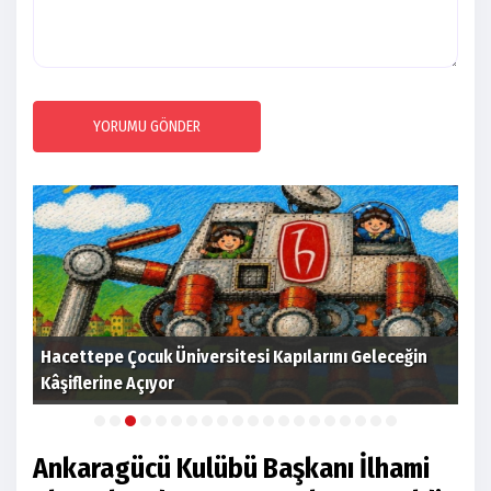
YORUMU GÖNDER
gi
Hacettepe Çocuk Üniversitesi Kapılarını Geleceğin
Tür
Kâşiflerine Açıyor
sez
Ankaragücü Kulübü Başkanı İlhami