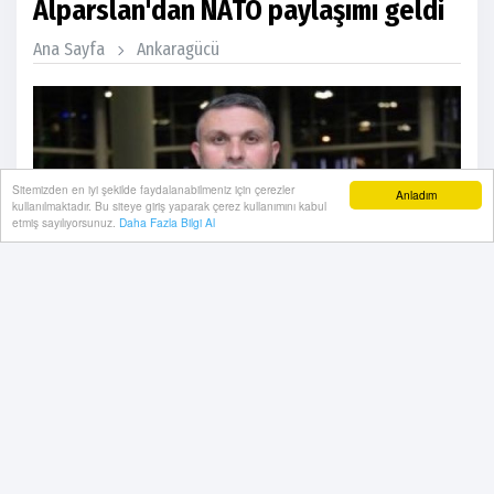
Alparslan'dan NATO paylaşımı geldi
Ana Sayfa
Ankaragücü
Sitemizden en iyi şekilde faydalanabilmeniz için çerezler
Anladım
kullanılmaktadır. Bu siteye giriş yaparak çerez kullanımını kabul
etmiş sayılıyorsunuz.
Daha Fazla Bilgi Al
06 Temmuz, 2026, Pazartesi 15:04
MKE Ankaragücü Kulübü Başkanı İlhami Alparslan,