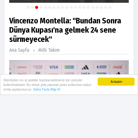
Vincenzo Montella: "Bundan Sonra
Dünya Kupası'na gelmek 24 sene
sürmeyecek"
Ana Sayfa
Milli Takim
Sitemizden en iyi şekilde faydalanabilmeniz için çerezler
Anladım
kullanılmaktadır. Bu siteye giriş yaparak çerez kullanımını kabul
etmiş sayılıyorsunuz.
Daha Fazla Bilgi Al
26 Haziran, 2026, Cuma 10:35