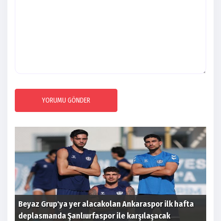
YORUMU GÖNDER
Beyaz Grup'ya yer alacakolan Ankaraspor ilk hafta
Eti
deplasmanda Şanlıurfaspor ile karşılaşacak
açı