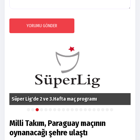
YORUMU GÖNDER
Süper Lig'de 2 ve 3.Hafta maç programı
Fom
Milli Takım, Paraguay maçının
oynanacağı şehre ulaştı