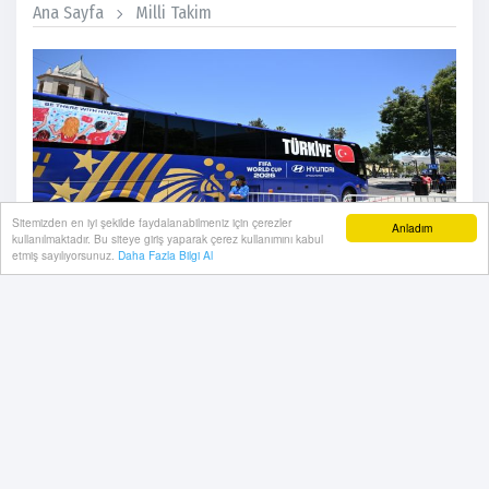
Ana Sayfa
Milli Takim
Sitemizden en iyi şekilde faydalanabilmeniz için çerezler
Anladım
kullanılmaktadır. Bu siteye giriş yaparak çerez kullanımını kabul
etmiş sayılıyorsunuz.
Daha Fazla Bilgi Al
18 Haziran, 2026, Perşembe 17:16
Türkiye, Paraguay