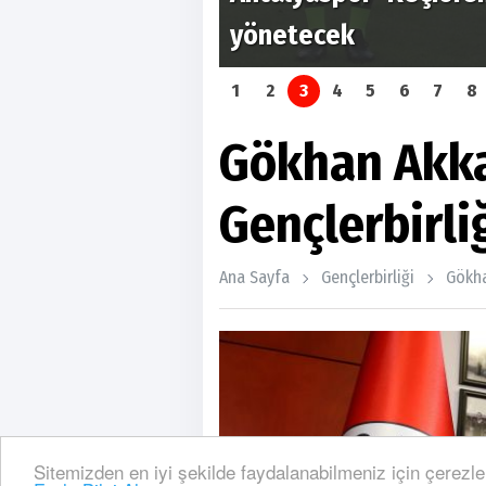
 yaşandı...
yönetecek
1
2
3
4
5
6
7
8
Gökhan Akk
Gençlerbirli
Ana Sayfa
Gençlerbirliği
Gökha
Sitemizden en iyi şekilde faydalanabilmeniz için çerezle