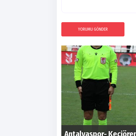
YORUMU GÖNDER
Antalyaspor- Keçiöre