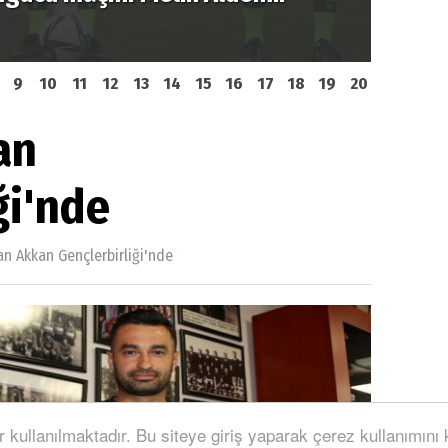
depla
9
10
11
12
13
14
15
16
17
18
19
20
an
ği'nde
n Akkan Gençlerbirliği'nde
r kullanılmaktadır. Bu siteye giriş yaparak çerez kullanımını