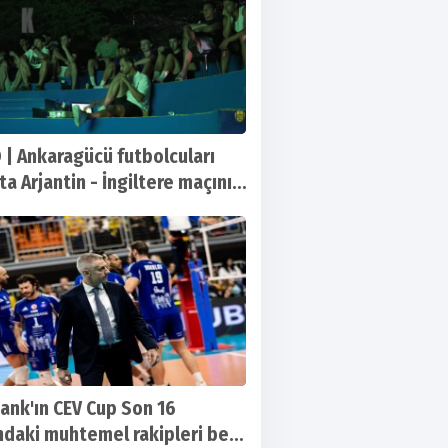
 | Ankaragücü futbolcuları
a Arjantin - İngiltere maçını
ank'ın CEV Cup Son 16
ndaki muhtemel rakipleri belli