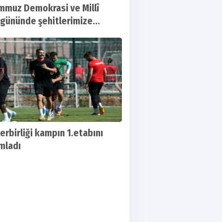
mmuz Demokrasi ve Millî
k gününde şehitlerimize
t, gazilerimize şükranlarımızı
yoruz
erbirliği kampın 1.etabını
mladı
Grup'ya yer alacakolan Ankaraspor ilk ha