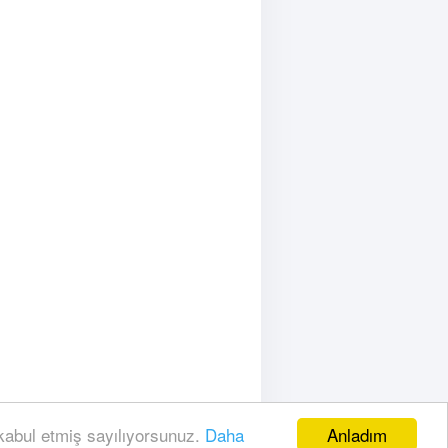
smanda Şanlıurfaspor ile karşılaşacak
Anladım
 kabul etmiş sayılıyorsunuz.
Daha