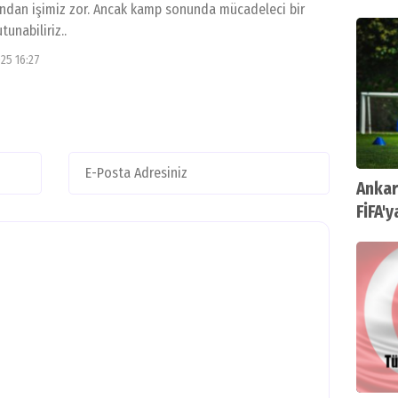
ından işimiz zor. Ancak kamp sonunda mücadeleci bir
oldu
tunabiliriz..
25 16:27
Ankar
FİFA'y