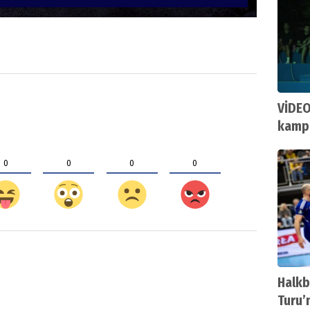
VİDEO
kampt
izledi
0
0
0
0
Halkb
Turu’