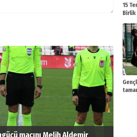
15 Te
Birli
rahme
sunu
Gençl
tama
ngücü maçını Melih Aldemir
Beyaz 