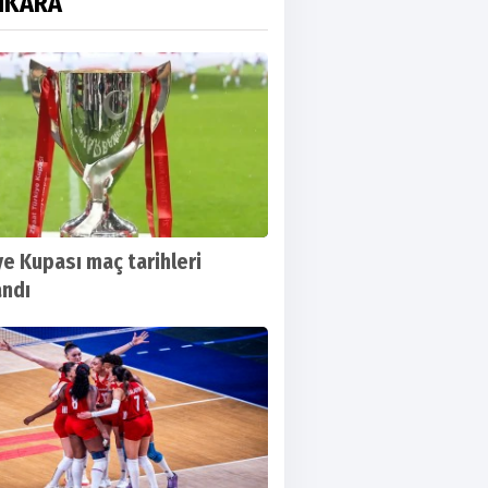
NKARA
ye Kupası maç tarihleri
andı