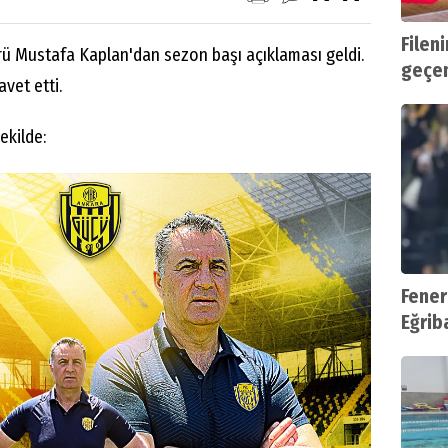
Fileni
rü Mustafa Kaplan'dan sezon başı açıklaması geldi.
geçen 
avet etti.
şekilde:
Fener
Eğrib