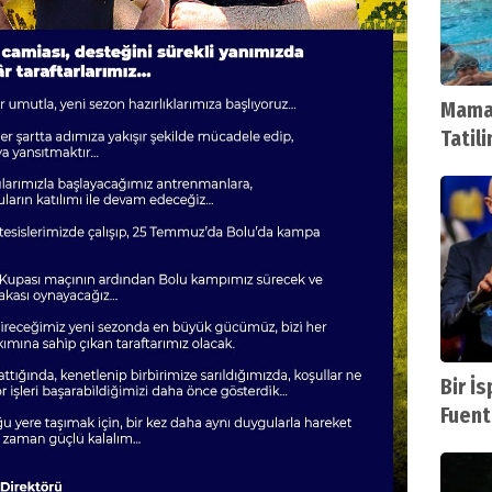
Mamak
Tatil
Bir İ
Fuent