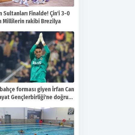
n Sultanları Finalde! Çin'i 3-0
Millilerin rakibi Brezilya
bahçe forması giyen İrfan Can
ayat Gençlerbirliği'ne doğru...