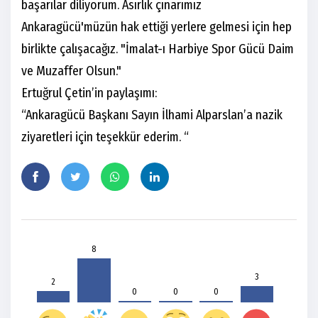
başarılar diliyorum. Asırlık çınarımız
Ankaragücü'müzün hak ettiği yerlere gelmesi için hep
birlikte çalışacağız. "İmalat-ı Harbiye Spor Gücü Daim
ve Muzaffer Olsun."
Ertuğrul Çetin’in paylaşımı:
“Ankaragücü Başkanı Sayın İlhami Alparslan’a nazik
ziyaretleri için teşekkür ederim. “
8
3
2
0
0
0