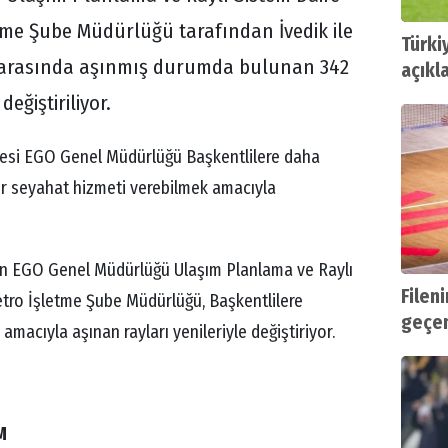
tme Şube Müdürlüğü tarafından İvedik ile
Türki
 arasında aşınmış durumda bulunan 342
açıkl
eğiştiriliyor.
esi EGO Genel Müdürlüğü Başkentlilere daha
 bir seyahat hizmeti verebilmek amacıyla
en EGO Genel Müdürlüğü Ulaşım Planlama ve Raylı
Fileni
etro İşletme Şube Müdürlüğü, Başkentlilere
geçen 
amacıyla aşınan rayları yenileriyle değiştiriyor.
M