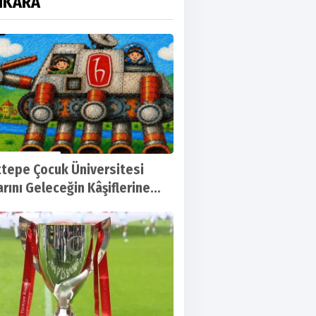
NKARA
tepe Çocuk Üniversitesi
arını Geleceğin Kâşiflerine
r