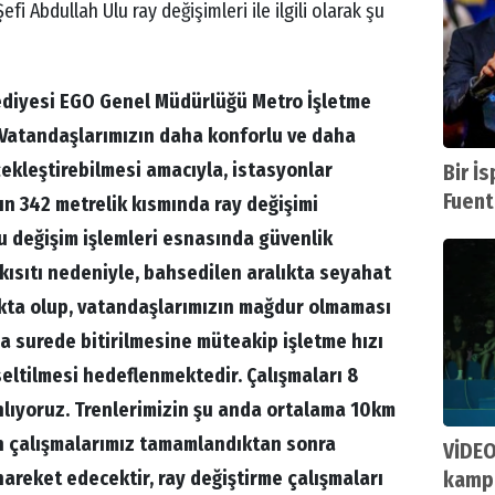
i Abdullah Ulu ray değişimleri ile ilgili olarak şu
ediyesi EGO Genel Müdürlüğü Metro İşletme
Vatandaşlarımızın daha konforlu ve daha
ekleştirebilmesi amacıyla, istasyonlar
Bir İ
Fuent
ın 342 metrelik kısmında ray değişimi
u değişim işlemleri esnasında güvenlik
kısıtı nedeniyle, bahsedilen aralıkta seyahat
kta olup, vatandaşlarımızın mağdur olmaması
ısa surede bitirilmesine müteakip işletme hızı
eltilmesi hedeflenmektedir. Çalışmaları 8
nlıyoruz. Trenlerimizin şu anda ortalama 10km
n çalışmalarımız tamamlandıktan sonra
VİDEO
areket edecektir, ray değiştirme çalışmaları
kampt