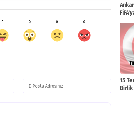
Ankar
FİFA'y
0
0
0
0
15 Te
Birli
rahme
sunu