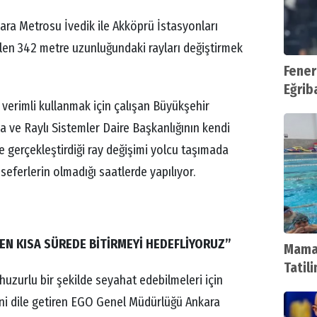
ra Metrosu İvedik ile Akköprü İstasyonları
len 342 metre uzunluğundaki rayları değiştirmek
Fener
Eğrib
 verimli kullanmak için çalışan Büyükşehir
a ve Raylı Sistemler Daire Başkanlığının kendi
e gerçekleştirdiği ray değişimi yolcu taşımada
ferlerin olmadığı saatlerde yapılıyor.
İ EN KISA SÜREDE BİTİRMEYİ HEDEFLİYORUZ”
Mamak
Tatil
huzurlu bir şekilde seyahat edebilmeleri için
ini dile getiren EGO Genel Müdürlüğü Ankara