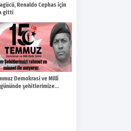
agücü, Renaldo Cephas için
a gitti
mmuz Demokrasi ve Millî
k gününde şehitlerimize
t, gazilerimize şükranlarımızı
yoruz