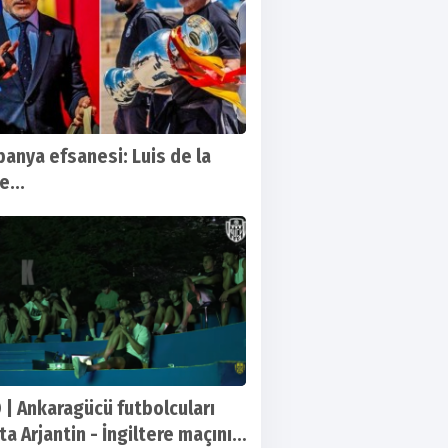
spanya efsanesi: Luis de la
e...
 | Ankaragücü futbolcuları
a Arjantin - İngiltere maçını