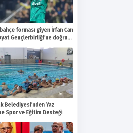
bahçe forması giyen İrfan Can
ayat Gençlerbirliği'ne doğru...
 Belediyesi'nden Yaz
ine Spor ve Eğitim Desteği