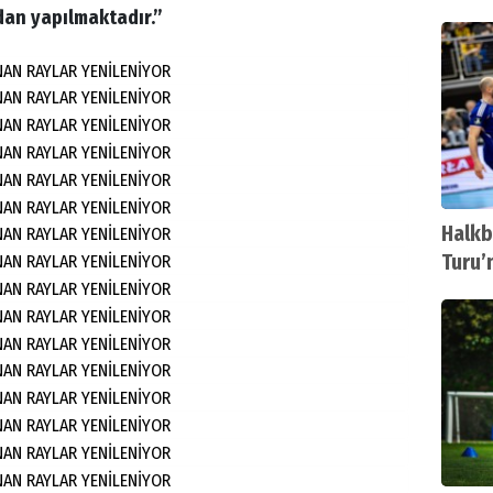
izledi
dan yapılmaktadır.”
Halkb
Turu’
oldu