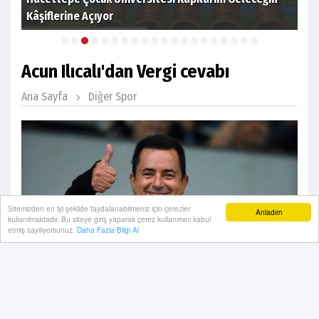
Kâşiflerine Açıyor
sez
Acun Ilıcalı'dan Vergi cevabı
Ana Sayfa
Diğer Spor
Sitemizden en iyi şekilde faydalanabilmeniz için çerezler
Anladım
kullanılmaktadır. Bu siteye giriş yaparak çerez kullanımını kabul
etmiş sayılıyorsunuz.
Daha Fazla Bilgi Al
Acun Ilıcalı, Acun Ilıcalı Haberleri, Acun Ilıcalı Vergi