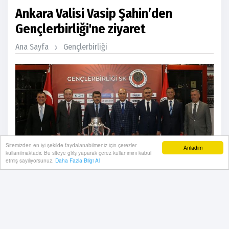
Ankara Valisi Vasip Şahin’den
Gençlerbirliği'ne ziyaret
Ana Sayfa
Gençlerbirliği
Sitemizden en iyi şekilde faydalanabilmeniz için çerezler
Anladım
kullanılmaktadır. Bu siteye giriş yaparak çerez kullanımını kabul
etmiş sayılıyorsunuz.
Daha Fazla Bilgi Al
12 Haziran, 2025, Perşembe 13:35