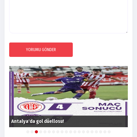
YORUMU GÖNDER
Ant
Antalya'da gol düellosu!
ka